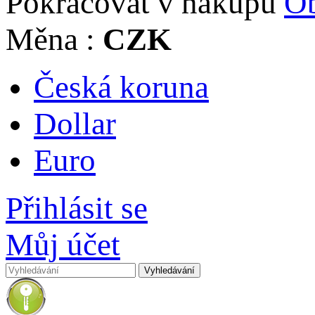
Pokračovat v nákupu
Ob
Měna :
CZK
Česká koruna
Dollar
Euro
Přihlásit se
Můj účet
Vyhledávání