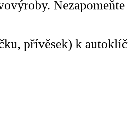
z prvovýroby. Nezapomeňt
ku, přívěsek) k autoklíč