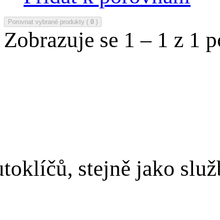
Porovnat vybrané produkty (
0
)
Zobrazuje se 1 – 1 z 1 
toklíčů, stejně jako slu