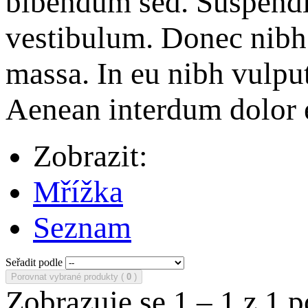
bibendum sed. Suspendis
vestibulum. Donec nibh t
massa. In eu nibh vulputa
Aenean interdum dolor 
Zobrazit:
Mřížka
Seznam
Seřadit podle
Porovnat vybrané produkty (
0
)
Zobrazuje se 1 – 1 z 1 